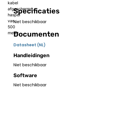
kabel
afgeschermd
Specificaties
haspel
van
Niet beschikbaar
500
Documenten
meter.
Datasheet (NL)
Handleidingen
Niet beschikbaar
Software
Niet beschikbaar