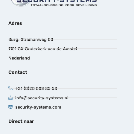
Adres
Burg. Stramanweg 63
1191 CX Ouderkerk aan de Amstel
Nederland
Contact
+31 (0)20 669 85 58
info@security-systems.nl
security-systems.com
Direct naar