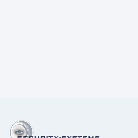
Prijs:
€
14,50
excl.BTW