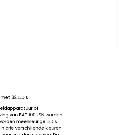
met 32 LED’s
veldapparatuur of
zing van BAT 100 LSN worden
worden meerkleurige LED’s
n drie verschillende kleuren
nnen worden voorzien. De