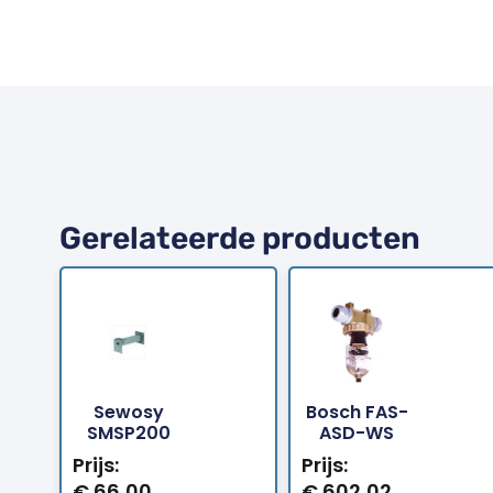
Gerelateerde producten
Sewosy
Bosch FAS-
Bestellen
Bestellen
SMSP200
ASD-WS
Prijs:
Prijs:
€
66,00
€
602,02