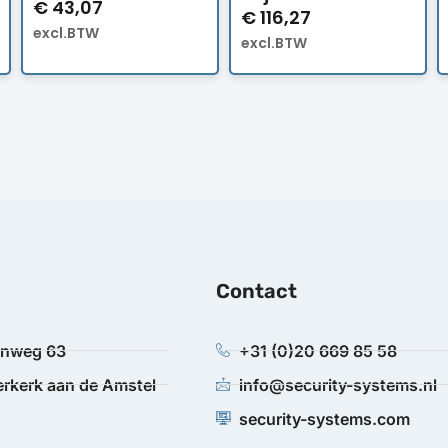
€
43,07
€
116,27
excl.BTW
excl.BTW
Contact
anweg 63
+31 (0)20 669 85 58
rkerk aan de Amstel
info@security-systems.nl
security-systems.com