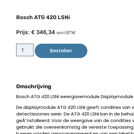
Bosch ATG 420 LSNi
Prijs:
€
346,34
excl.BTW
Bestellen
Omschrijving
Bosch ATG 420 LSNi weergavemodule Displaymodule 
De displaymodule ATG 420 LSNi geeft condities van 
detectiezones weer. De ATG 420 LSNi kan in de behui
geÃ¯nstalleerd. Voor de weergave van de condities 
gebruikt die overeenkomstig de vereiste toepassing i
kunnen worden geprogrammeerd en van een label ku