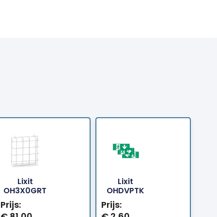
Lixit
Lixit
Bestellen
Bestellen
OH3X0GRT
OHDVPTK
Prijs:
Prijs:
€
81,00
€
2,60