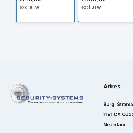
excl.BTW
excl.BTW
Adres
Burg. Stram
1191 CX Oude
Nederland