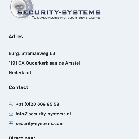
Adres
Burg. Stramanweg 63
1191 CX Ouderkerk aan de Amstel
Nederland
Contact
+31 (0)20 669 85 58
info@security-systems.nl
security-systems.com
Direct naar