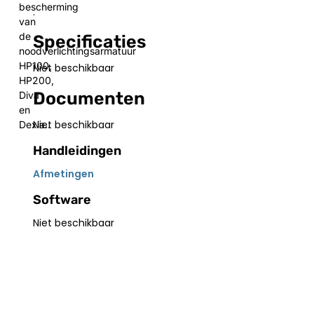
bescherming
.
van
de
Specificaties
noodverlichtingsarmatuur
HP100,
Niet beschikbaar
HP200,
Documenten
Diva
en
Niet beschikbaar
Dexia..
Handleidingen
Afmetingen
Software
Niet beschikbaar