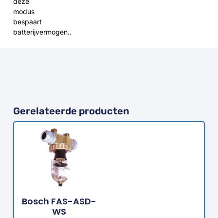
deze
modus
bespaart
batterijvermogen..
Gerelateerde producten
Bestellen
Bosch FAS-ASD-
WS