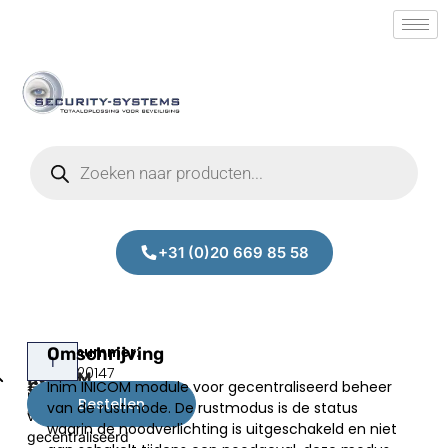
+31 (0)20 669 85 58
Lixit
Omschrijving
Inim
Prijs:
SM.50020147
INICOM
INICOM
Inim INICOM module voor gecentraliseerd beheer
€
97,00
module
Bestellen
van de rustmode. De rustmodus is de status
excl.BTW
voor
waarin de noodverlichting is uitgeschakeld en niet
gecentraliseerd