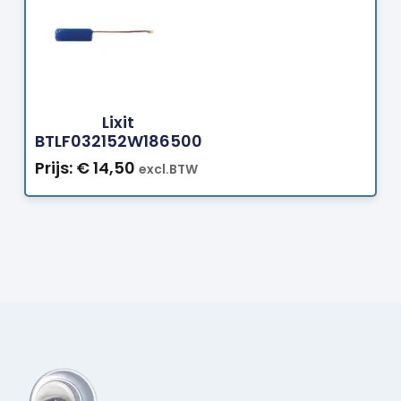
Bestellen
Lixit
BTLF032152W186500
Prijs:
€
14,50
excl.BTW