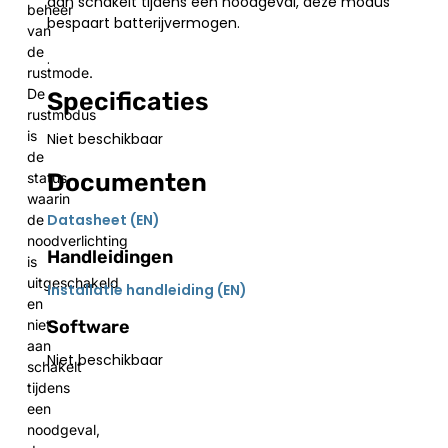
aan schakelt tijdens een noodgeval, deze modus
beheer
bespaart batterijvermogen.
van
de
.
rustmode.
De
Specificaties
rustmodus
is
Niet beschikbaar
de
Documenten
status
waarin
Datasheet (EN)
de
noodverlichting
Handleidingen
is
uitgeschakeld
Installatie handleiding (EN)
en
Software
niet
aan
Niet beschikbaar
schakelt
tijdens
een
noodgeval,