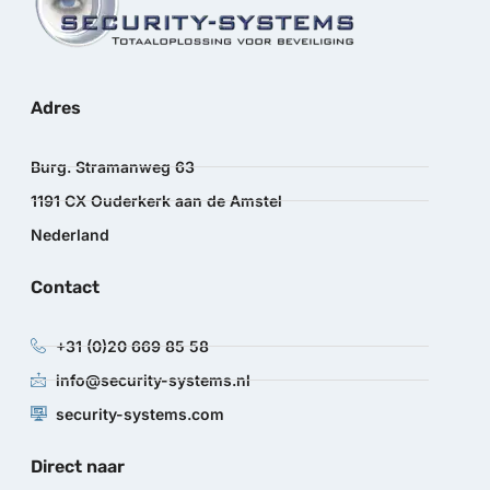
Adres
Burg. Stramanweg 63
1191 CX Ouderkerk aan de Amstel
Nederland
Contact
+31 (0)20 669 85 58
info@security-systems.nl
security-systems.com
Direct naar