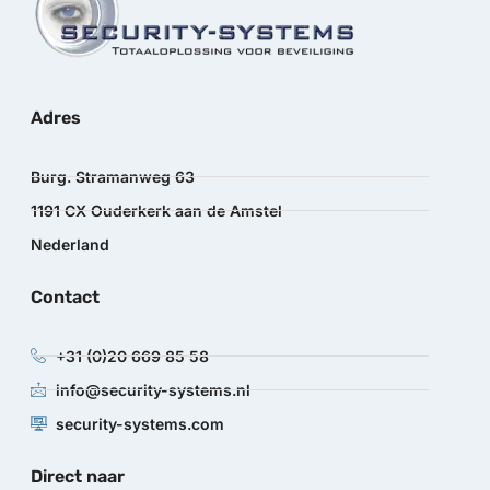
Adres
Burg. Stramanweg 63
1191 CX Ouderkerk aan de Amstel
Nederland
Contact
+31 (0)20 669 85 58
info@security-systems.nl
security-systems.com
Direct naar