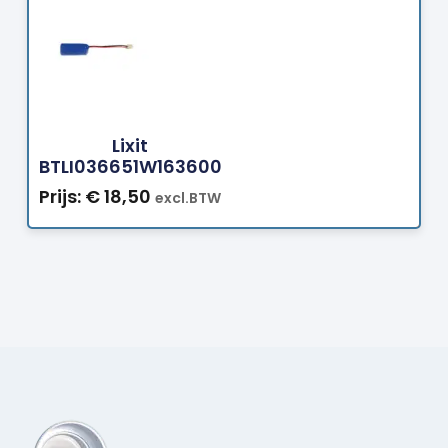
Bestellen
Lixit
BTLI036651W163600
Prijs:
€
18,50
excl.BTW