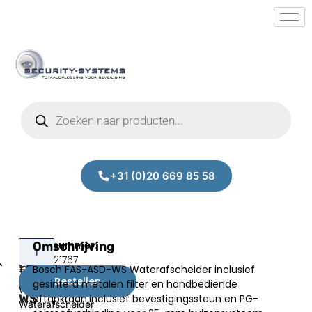
+31 (0)20 669 85 58
Bosch
Omschrijving
Bosch
Prijs:
SM.50021767
FAS-
FAS-
Bosch FAS-ASD-WS Waterafscheider inclusief
€
602,02
ASD-
ASD-
Bestellen
gesinterd metalen filter en handbediende
excl.BTW
WS
WS
aftapkraan,inclusief bevestigingssteun en PG-
Waterafscheider