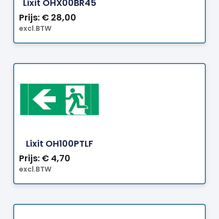
Lixit OHX00BR45
Prijs:
€
28,00
excl.BTW
Bestellen
Lixit OH100PTLF
Prijs:
€
4,70
excl.BTW