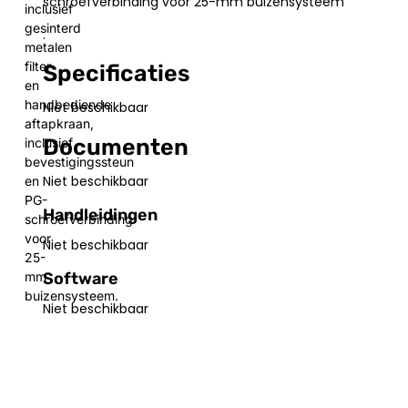
schroefverbinding voor 25-mm buizensysteem
inclusief
gesinterd
.
metalen
filter
Specificaties
en
handbediende
Niet beschikbaar
aftapkraan,
Documenten
inclusief
bevestigingssteun
Niet beschikbaar
en
PG-
Handleidingen
schroefverbinding
voor
Niet beschikbaar
25-
Software
mm
buizensysteem.
Niet beschikbaar