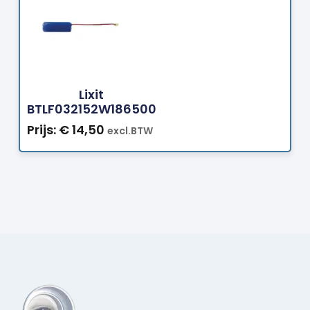
Bestellen
Lixit
BTLF032152W186500
Prijs:
€
14,50
excl.BTW