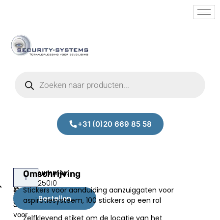
+31 (0)20 669 85 58
Alpha
Omschrijving
Stickers
Prijs:
SM.50025010
voor
R-
Stickers voor aanduiding aanzuiggaten voor
€
21,00
aanduiding
ABS010
Bestellen
aspiratiesysteem, 100 stickers op een rol
excl.BTW
aanzuiggaten
voor
Zelfklevend etiket om de locatie van het