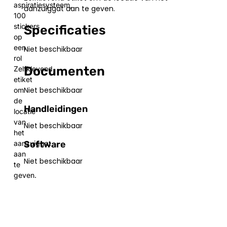
aspiratiesysteem,
aanzuiggat aan te geven.
100
stickers
Specificaties
op
een
Niet beschikbaar
rol
Documenten
Zelfklevend
etiket
Niet beschikbaar
om
de
Handleidingen
locatie
van
Niet beschikbaar
het
Software
aanzuiggat
aan
Niet beschikbaar
te
geven.