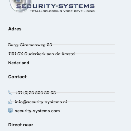
Adres
Burg. Stramanweg 63
1191 CX Ouderkerk aan de Amstel
Nederland
Contact
+31 (0)20 669 85 58
info@security-systems.nl
security-systems.com
Direct naar