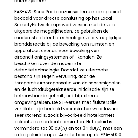
buizensysteem
FAS-420 Serie Rookaanzuigsystemen zijn speciaal
bedoeld voor directe aansluiting op het Local
SecurityNetwork improved version met de vele
uitgebreide mogelijkheden. Ze gebruiken de
modernste detectietechnologie voor vroegtijdige
branddetectie bij de bewaking van ruimten en
apparatuur, evenals voor bewaking van
airconditioningsystemen of -kanalen. Ze
beschikken over de modernste
detectietechnologie. Doordat ze uitermate
bestand zijn tegen vervuiling, door de
temperatuurcompensatie van de sensorsignalen
en de luchtdrukgerelateerde initialisatie zijn ze
betrouwbaar in gebruik, ook bij extreme
omgevingseisen. De SL-versies met fluisterstille
ventilator zijn bedoeld voor ruimten waar lawaai
zeer storend is, zoals bijvoorbeeld hotelkamers,
ziekenhuizen en kantoorruimten. Het geluid is
verminderd tot 38 dB(A) en tot 34 dB(A) met een
extra geluiddemper. Aansluitbaar op de FPA-5000