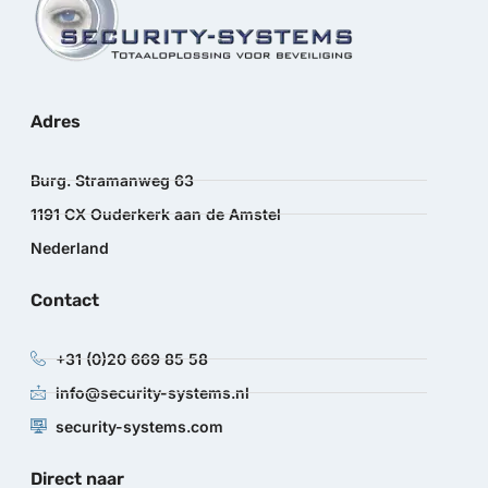
Adres
Burg. Stramanweg 63
1191 CX Ouderkerk aan de Amstel
Nederland
Contact
+31 (0)20 669 85 58
info@security-systems.nl
security-systems.com
Direct naar