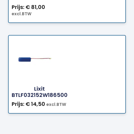
Prijs:
€
81,00
excl.BTW
Bestellen
Lixit
BTLF032152W186500
Prijs:
€
14,50
excl.BTW