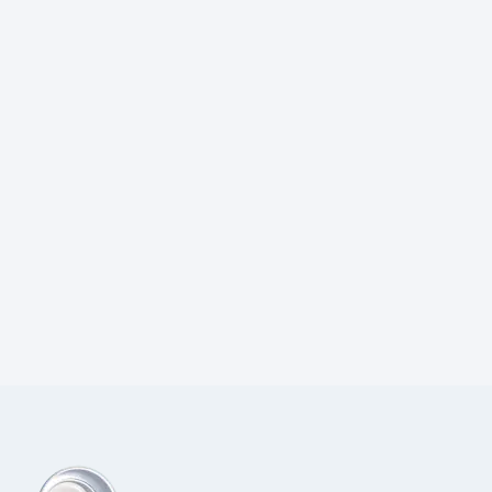
Prijs:
€
18,50
excl.BTW