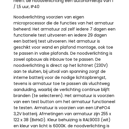
heeft de noodverlichting een autonomietijd van 1
/ 1,5 uur, IP40
Noodverlichting voorzien van eigen
microprocessor die de functies van het armatuur
beheerd. Het armatuur zal zelf iedere 7 dagen een
functionele test uitvoeren en iedere 29 dagen
een batterij test uitvoeren. Het armatuur is
geschikt voor wand en plafond montage, ook toe
te passen in valse plafonds. De noodverlichting is
zowel opbouw als inbouw toe te passen. De
noodverlichting is direct op het lichtnet (230V)
aan te sluiten, bij uitval van spanning zorgt de
interne batterij voor de nodige lichtopbrengst,
tevens is armatuur toe te passen als vluchtweg
aanduiding, waarbij de verlichting continue blijft
branden (te selecteren). Het armatuur is voorzien
van een test button om het armatuur functioneel
te testen. Armatuur is voorzien van een LiFePO4
3,2V batterij. Afmetingen van armatuur zijn 255 x
122 x 38 (BxHxD). Kleur behuizing is RAL9003 (wit)
en kleur van licht is 6000K. de noodverlichting is