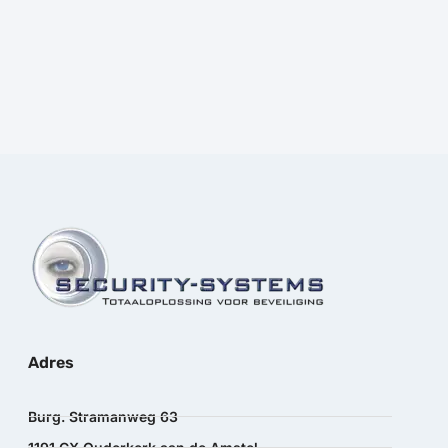
Prijs:
€
4,70
excl.BTW
Adres
Burg. Stramanweg 63
1191 CX Ouderkerk aan de Amstel