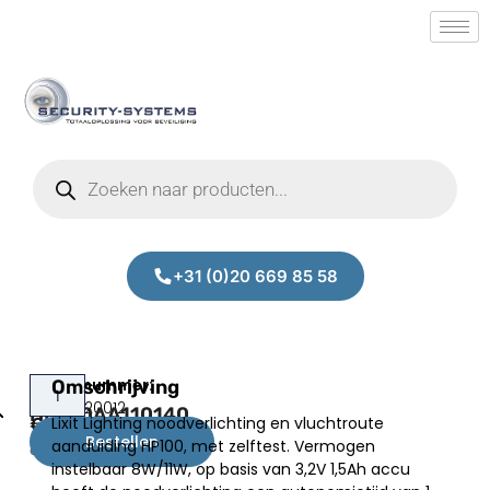
+31 (0)20 669 85 58
Lixit
Omschrijving
Prijs:
SM.50020012
HP100AA110140
Lixit Lighting noodverlichting en vluchtroute
€
97,00
Bestellen
aanduiding HP100, met zelftest. Vermogen
excl.BTW
instelbaar 8W/11W, op basis van 3,2V 1,5Ah accu