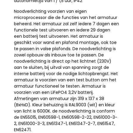
autonomietijd van 1 / 1,5 uur, IP42
Noodverlichting voorzien van eigen
microprocessor die de functies van het armatuur
beheerd. Het armatuur zal zelf iedere 7 dagen een
functionele test uitvoeren en iedere 29 dagen
een batterij test uitvoeren. Het armatuur is
geschikt voor wand en plafond montage, ook toe
te passen in valse plafonds. De noodverlichting is
zowel opbouw als inbouw toe te passen. De
noodverlichting is direct op het lichtnet (230V)
aan te sluiten, bij uitval van spanning zorgt de
interne batterij voor de nodige lichtopbrengst. Het
armatuur is voorzien van een test button om het
armatuur functioneel te testen. Armatuur is
voorzien van een LiFePO4 3,2V batterij.
Afmetingen van armatuur zijn 319 x 137 x 38
(BxHxD). Kleur behuizing is RAL9003 (wit) en kleur
van licht is 6000K. de noodverlichting is conform
de EN55015, EN60598-1, EN60598-2-22, EN61000-3-
2, EN61000-3-3, EN61347-1, EN61347-2-7, EN61547,
EN62471.