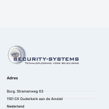
Adres
Burg. Stramanweg 63
1191 CX Ouderkerk aan de Amstel
Nederland