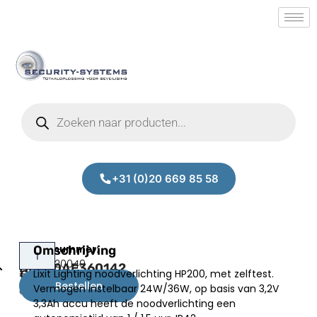
+31 (0)20 669 85 58
Lixit
Omschrijving
Prijs:
SM.50020049
HP200AE360142
Lixit Lighting noodverlichting HP200, met zelftest.
€
126,00
Bestellen
Vermogen instelbaar 24W/36W, op basis van 3,2V
excl.BTW
3,3Ah accu heeft de noodverlichting een