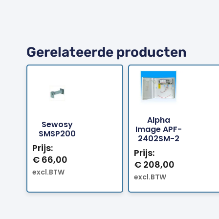
Gerelateerde producten
Alpha
Sewosy
Bestellen
Bestellen
Image APF-
SMSP200
2402SM-2
Prijs:
Prijs:
€
66,00
€
208,00
excl.BTW
excl.BTW