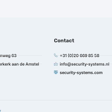
Contact
anweg 63
+31 (0)20 669 85 58
rkerk aan de Amstel
info@security-systems.nl
security-systems.com
Y