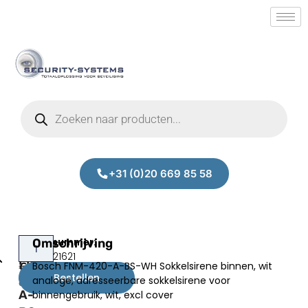
+31 (0)20 669 85 58
Bosch
Omschrijving
Prijs:
SM.50021621
FNM-
Bosch FNM-420-A-BS-WH Sokkelsirene binnen, wit
€
132,45
420-
Bestellen
analoge, adresseerbare sokkelsirene voor
excl.BTW
A-
binnengebruik, wit, excl cover