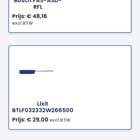
Bosch FAS-ASD-
RFL
Prijs:
€
48,16
excl.BTW
Bestellen
Lixit
BTLF032332W266500
Prijs:
€
29,00
excl.BTW