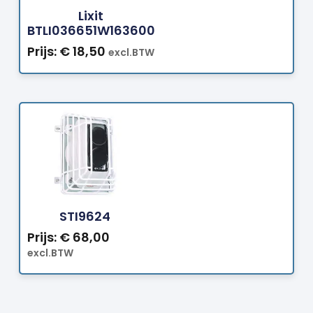
Lixit
BTLI036651W163600
Prijs:
€
18,50
excl.BTW
Bestellen
STI9624
Prijs:
€
68,00
excl.BTW