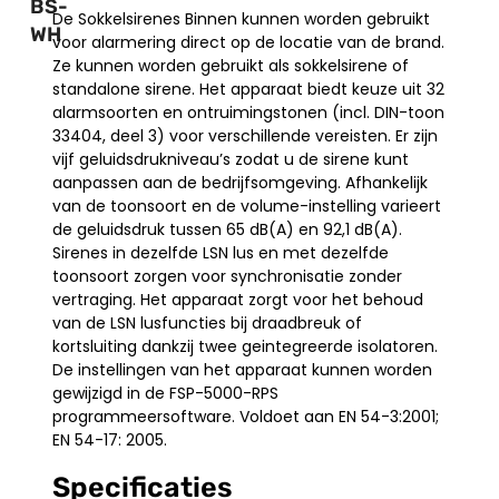
BS-
De Sokkelsirenes Binnen kunnen worden gebruikt
WH
voor alarmering direct op de locatie van de brand.
Ze kunnen worden gebruikt als sokkelsirene of
standalone sirene. Het apparaat biedt keuze uit 32
alarmsoorten en ontruimingstonen (incl. DIN-toon
33404, deel 3) voor verschillende vereisten. Er zijn
vijf geluidsdrukniveau’s zodat u de sirene kunt
aanpassen aan de bedrijfsomgeving. Afhankelijk
van de toonsoort en de volume-instelling varieert
de geluidsdruk tussen 65 dB(A) en 92,1 dB(A).
Sirenes in dezelfde LSN lus en met dezelfde
toonsoort zorgen voor synchronisatie zonder
vertraging. Het apparaat zorgt voor het behoud
van de LSN lusfuncties bij draadbreuk of
kortsluiting dankzij twee geintegreerde isolatoren.
De instellingen van het apparaat kunnen worden
gewijzigd in de FSP-5000-RPS
programmeersoftware. Voldoet aan EN 54-3:2001;
EN 54-17: 2005.
Specificaties