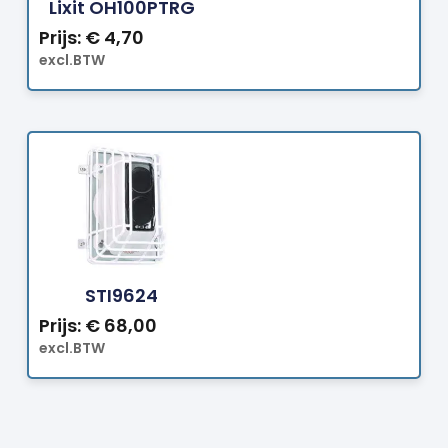
Lixit OH100PTRG
Prijs:
€
4,70
excl.BTW
Bestellen
STI9624
Prijs:
€
68,00
excl.BTW