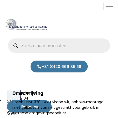
+31 (0)20 669 85 58
Bosch
Omschrijving
Prijs:
SM.50021041
FNM-
Bosch FNM-320-SWH Sirene wit, opbouwmontage
€
61,87
320-
Bestellen
met geluidsomvormer, geschikt voor gebruik in
excl.BTW
SWH
extreme omgevingscondities