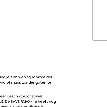
ng je een woning rookmelder
ond of muur, zonder gaten te
eer geschikt voor zowel
ond). De SAVS RMAX-45 heeft nog
st te zetten, dit kun je