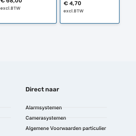
€
68,00
€
4,70
excl.BTW
excl.BTW
Direct naar
Alarmsystemen
Camerasystemen
Algemene Voorwaarden particulier