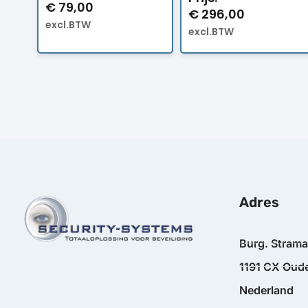
€
79,00
€
296,00
excl.BTW
excl.BTW
Adres
Burg. Stram
1191 CX Oude
Nederland