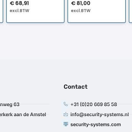
€
68,91
€
81,00
excl.BTW
excl.BTW
Contact
anweg 63
+31 (0)20 669 85 58
rkerk aan de Amstel
info@security-systems.nl
security-systems.com