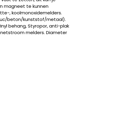
een magneet te kunnen
 hitte-, koolmonoxidemelders.
stuc/beton/kunststof/metaal).
nyl behang, Styropor, anti-plak
v/netstroom melders. Diameter