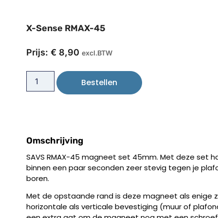
X-Sense RMAX-45
Prijs:
€
8,90
excl.BTW
Bestellen
Omschrijving
SAVS RMAX-45 magneet set 45mm. Met deze set ha
binnen een paar seconden zeer stevig tegen je plaf
boren.
Met de opstaande rand is deze magneet als enige z
horizontale als verticale bevestiging (muur of plaf
een extra gat om de magneet nog met een schroef va