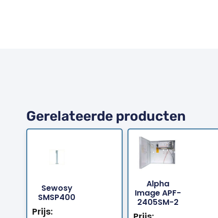
Gerelateerde producten
Alpha
Sewosy
Bestellen
Bestellen
Image APF-
SMSP400
2405SM-2
Prijs:
Prijs: