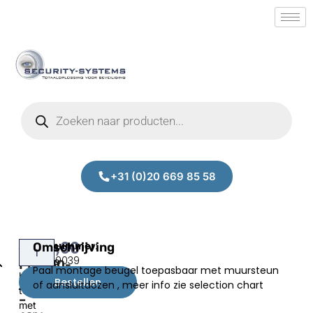
+31 (0)20 669 85 58
€
48,00
Dahua
Omschrijving
Paal
SM.10320039
montage
PFA150-
Paal montage beugel toepasbaar met muursteun
beugel
€
43,20
V2
Bestellen
of aansluitdozen , meer info zie selection chart
toepasbaar
–
met
.