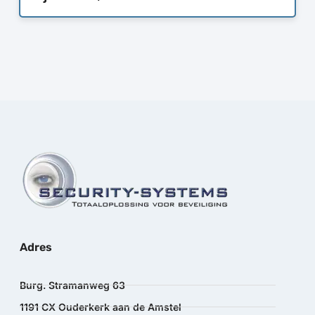
Adres
Burg. Stramanweg 63
1191 CX Ouderkerk aan de Amstel