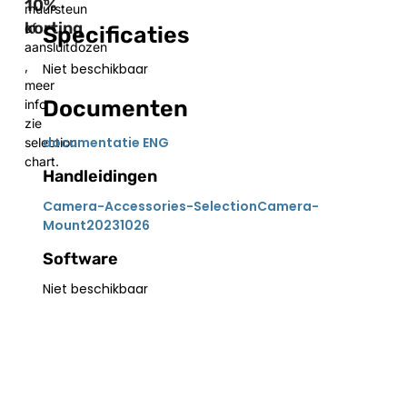
10%
muursteun
korting
of
Specificaties
aansluitdozen
,
Niet beschikbaar
meer
Documenten
info
zie
documentatie ENG
selection
chart.
Handleidingen
Camera-Accessories-SelectionCamera-
Mount20231026
Software
Niet beschikbaar