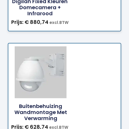
Digilan Fixed Kleuren
Domecamera +
Infrarood
Prijs:
€
880,74
excl.BTW
Bestellen
Buitenbehuizing
Wandmontage Met
Verwarming
Prijs:
€
628,74
excl.BTW