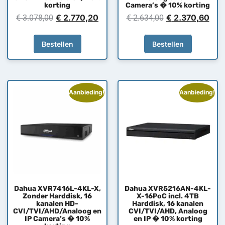
korting
Camera’s � 10% korting
€
2.770,20
€
2.370,60
€
3.078,00
€
2.634,00
Bestellen
Bestellen
Aanbieding!
Aanbieding!
Dahua XVR7416L-4KL-X,
Dahua XVR5216AN-4KL-
Zonder Harddisk, 16
X-16PoC incl. 4TB
kanalen HD-
Harddisk, 16 kanalen
CVI/TVI/AHD/Analoog en
CVI/TVI/AHD, Analoog
IP Camera’s � 10%
en IP � 10% korting