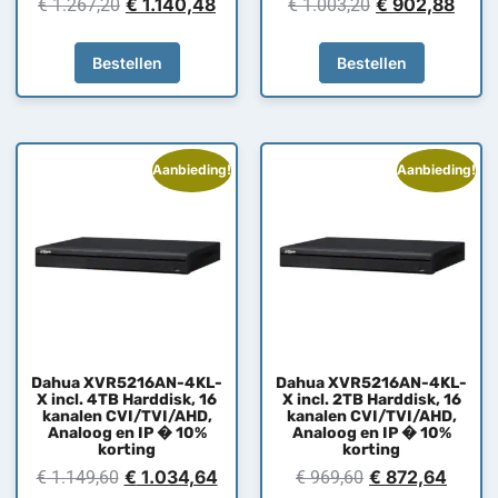
€
1.140,48
€
902,88
€
1.267,20
€
1.003,20
Bestellen
Bestellen
Aanbieding!
Aanbieding!
Dahua XVR5216AN-4KL-
Dahua XVR5216AN-4KL-
X incl. 4TB Harddisk, 16
X incl. 2TB Harddisk, 16
kanalen CVI/TVI/AHD,
kanalen CVI/TVI/AHD,
Analoog en IP � 10%
Analoog en IP � 10%
korting
korting
€
1.034,64
€
872,64
€
1.149,60
€
969,60