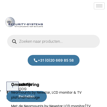
+31 (0)20 669 85 58
Neomounts
Omschrijving
Prijs:
SM.90130019
FPMA-
Neomounts by Newstar, LCD monitor & TV
€
149,00
C100
Bestellen
plafondmontage
excl.BTW
Met de Neomounts by Newstar LCD monitor/TV