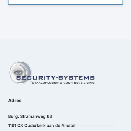
Adres
Burg. Stramanweg 63
1191 CX Ouderkerk aan de Amstel