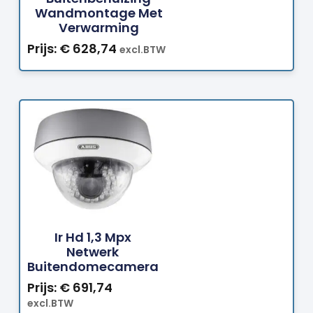
Wandmontage Met
Verwarming
Prijs:
€
628,74
excl.BTW
Bestellen
Ir Hd 1,3 Mpx
Netwerk
Buitendomecamera
Prijs:
€
691,74
excl.BTW