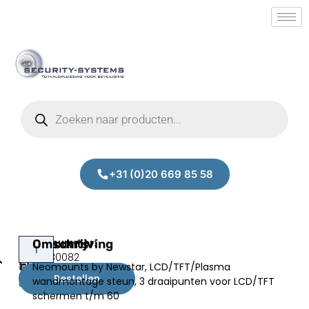
+31 (0)20 669 85 58
Neomounts
Omschrijving
Prijs:
SM.90130082
LED-
Neomounts by Newstar, LCD/TFT/Plasma
€
170,00
W560
Bestellen
wandmontage steun, 3 draaipunten voor LCD/TFT
excl.BTW
schermen t/m 60