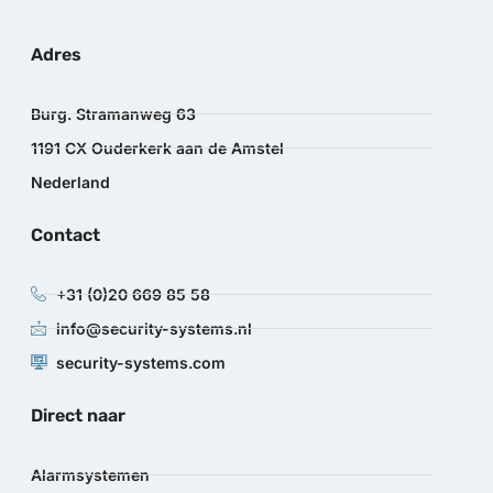
Adres
Burg. Stramanweg 63
1191 CX Ouderkerk aan de Amstel
Nederland
Contact
+31 (0)20 669 85 58
info@security-systems.nl
security-systems.com
Direct naar
Alarmsystemen