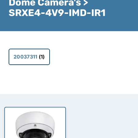
Dome Camera's >
SRXE4-4V9-IMD-IR1
20037311
(1)