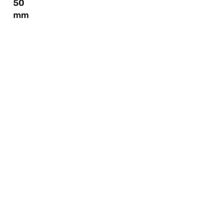
50
mm