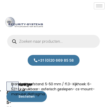
+31 (0)20 669 85 58
Brandpuntsafstand: 5-50 mm / f1.3- Kijkhoek: 6-
Handmatige
Prijs:
Manual
52?- ir bruikbaar- asferisch geslepen- cs-mount-
varifocal
€
124,74
varifocal lens
manueel diafragma
lens
Bestellen
excl.BTW
5-50 mm
5-