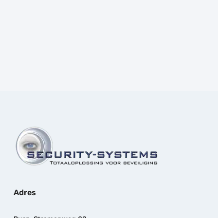
Prijs:
€
202,80
excl.BTW
Adres