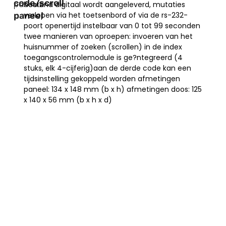
code/scroll
paneel2
bestand digitaal wordt aangeleverd, mutaties
paneel
verlopen via het toetsenbord of via de rs-232-
poort openertijd instelbaar van 0 tot 99 seconden
twee manieren van oproepen: invoeren van het
huisnummer of zoeken (scrollen) in de index
toegangscontrolemodule is ge?ntegreerd (4
stuks, elk 4-cijferig)aan de derde code kan een
tijdsinstelling gekoppeld worden afmetingen
paneel: 134 x 148 mm (b x h) afmetingen doos: 125
x 140 x 56 mm (b x h x d)