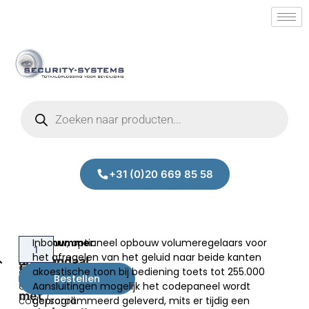
+31 (0)20 669 85 58
Inbouw, optioneel opbouw volumeregelaars voor
Inox
Prijs:
Inox
het afregelen van het geluid naar beide kanten
antivandaal
€
1.977,83
antivandaal
akoestische toon bij bediening toets tot 255.000
audiopack
Bestellen
excl.BTW
audiopack met
Aansluitingen mogelijk het codepaneel wordt
met
code/scroll
geprogrammeerd geleverd, mits er tijdig een