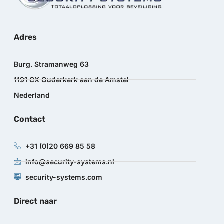
Adres
Burg. Stramanweg 63
1191 CX Ouderkerk aan de Amstel
Nederland
Contact
+31 (0)20 669 85 58
info@security-systems.nl
security-systems.com
Direct naar