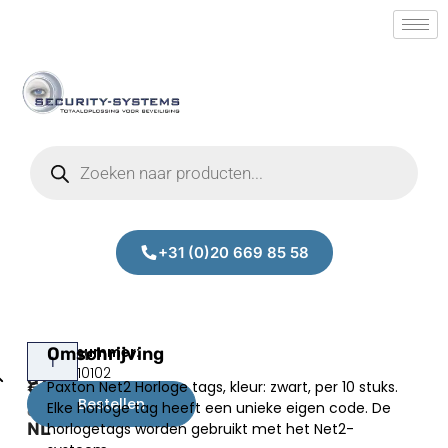
+31 (0)20 669 85 58
Paxton
Omschrijving
Prijs:
SM.40010102
698-
Paxton Net2 Horloge tags, kleur: zwart, per 10 stuks.
€
65,00
574BL-
Bestellen
Elke horloge tag heeft een unieke eigen code. De
excl.BTW
NL
horlogetags worden gebruikt met het Net2-