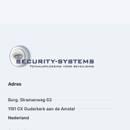
Adres
Burg. Stramanweg 63
1191 CX Ouderkerk aan de Amstel
Nederland