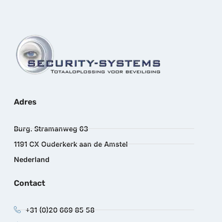
Adres
Burg. Stramanweg 63
1191 CX Ouderkerk aan de Amstel
Nederland
Contact
+31 (0)20 669 85 58