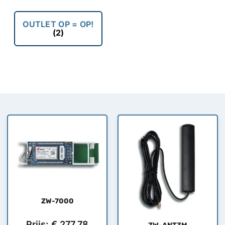
OUTLET OP = OP!
(2)
ZW-7000
Prijs:
€
277,78