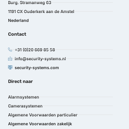
Burg. Stramanweg 63
1191 CX Ouderkerk aan de Amstel
Nederland
Contact
+31 (0)20 669 85 58
info@security-systems.nl
security-systems.com
Direct naar
Alarmsystemen
Camerasystemen
Algemene Voorwaarden particulier
Algemene Voorwaarden zakelijk