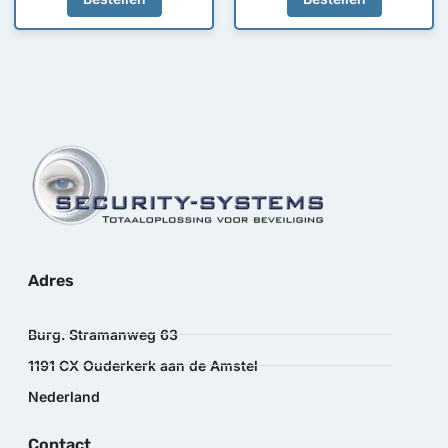
Adres
Burg. Stramanweg 63
1191 CX Ouderkerk aan de Amstel
Nederland
Contact