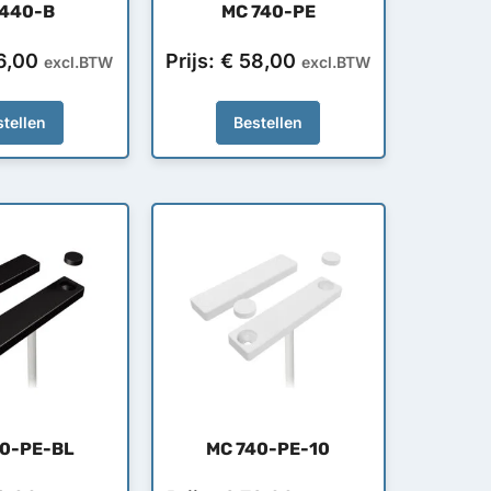
 440-B
MC 740-PE
6,00
Prijs:
€
58,00
excl.BTW
excl.BTW
tellen
Bestellen
40-PE-BL
MC 740-PE-10