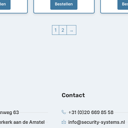
llen
Bestellen
Bes
1
2
→
Contact
anweg 63
+31 (0)20 669 85 58
rkerk aan de Amstel
info@security-systems.nl