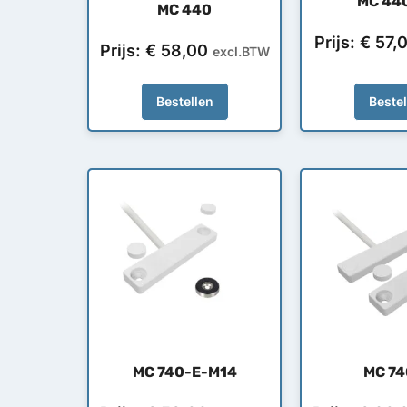
MC 44
MC 440
Prijs:
€
57,
Prijs:
€
58,00
excl.BTW
Bestellen
Beste
MC 740-E-M14
MC 74