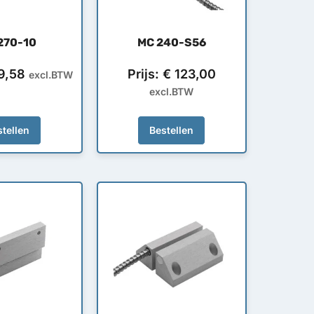
270-10
MC 240-S56
9,58
Prijs:
€
123,00
excl.BTW
excl.BTW
tellen
Bestellen