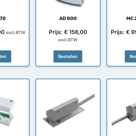
70
AD 800
MC 
00
Prijs:
€
156,00
Prijs:
€
9
excl.BTW
excl.BTW
llen
Bestellen
Bes