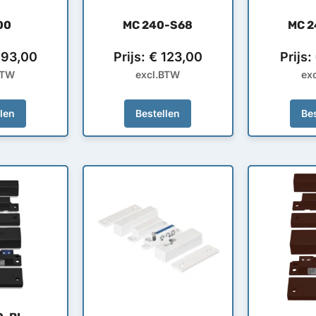
00
MC 240-S68
MC 
93,00
Prijs:
€
123,00
Prijs:
BTW
excl.BTW
ex
llen
Bestellen
Bes