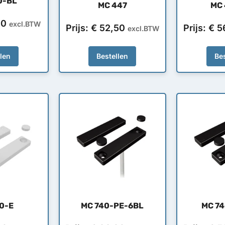
0-BL
MC 447
MC
00
excl.BTW
Prijs:
€
52,50
Prijs:
€
5
excl.BTW
llen
Bestellen
Bes
0-E
MC 740-PE-6BL
MC 7