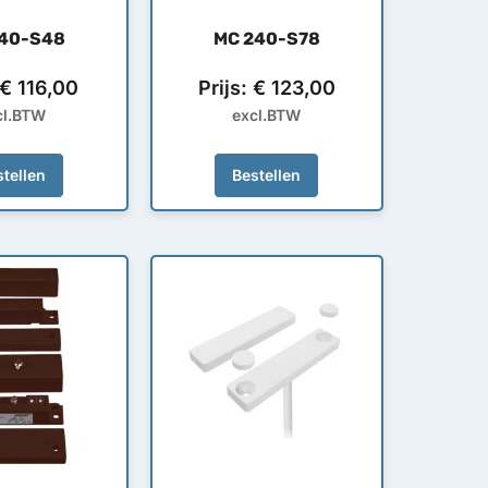
240-S48
MC 240-S78
€
116,00
Prijs:
€
123,00
cl.BTW
excl.BTW
tellen
Bestellen