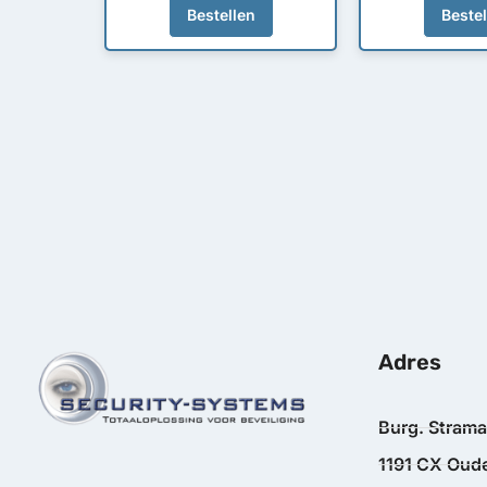
Bestellen
Beste
Adres
Burg. Stram
1191 CX Oude