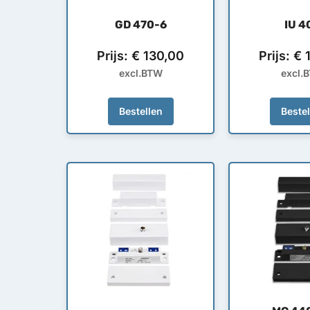
GD 470-6
IU 4
Prijs:
€
130,00
Prijs:
€
1
excl.BTW
excl.
Bestellen
Beste