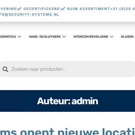
EVERING
GECERTIFICEERD
RUIM ASSORTIMENT
+31 (0)20 
NFO@SECURITY-SYSTEMS.NL
DOMOTICA
HANG- EN SLUITWERK
INTERCOM BEVEILIGING
KLUIZEN
Auteur:
admin
ms opent nieuwe locati