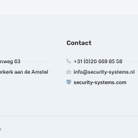
Contact
anweg 63
+31 (0)20 669 85 58
rkerk aan de Amstel
info@security-systems.nl
security-systems.com
Y