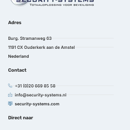
Adres
Burg. Stramanweg 63
1191 CX Ouderkerk aan de Amstel
Nederland
Contact
+31 (0)20 669 85 58
info@security-systems.nl
security-systems.com
Direct naar