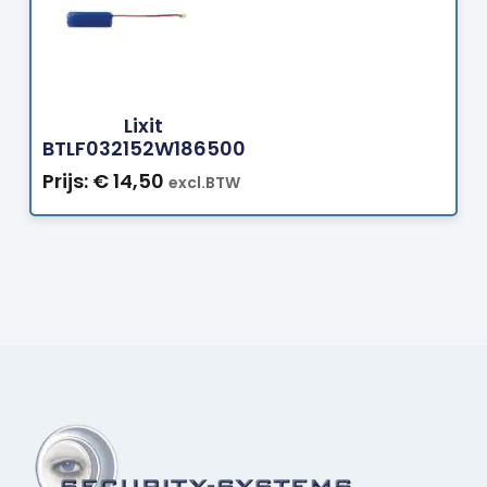
Bestellen
Lixit
BTLF032152W186500
Prijs:
€
14,50
excl.BTW