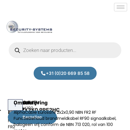
+31 (0)20 669 85 58
AlphaCable
Omschrijving
AlphaCable
Prijs:
SM.50014702
Eurosafe
FRRF2X2X0.9RF2HC
AlphaCable Eurosafe 2x2x0,90 NBN FR2 RF
€
357,00
2x2x0,90
Bestellen
Functiebehoud brandmeldkabel RF90 signaalkabel,
excl.BTW
NBN
halogeen vrij conform de NBN 713 020, rol van 100
FR2