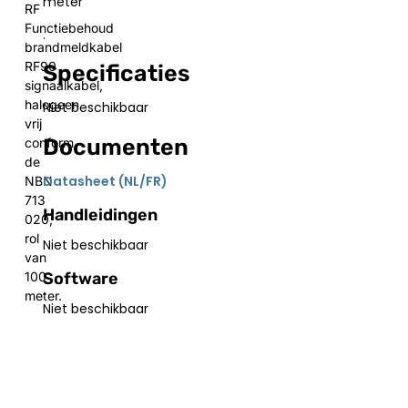
meter
RF
Functiebehoud
.
brandmeldkabel
RF90
Specificaties
signaalkabel,
halogeen
Niet beschikbaar
vrij
Documenten
conform
de
Datasheet (NL/FR)
NBN
713
Handleidingen
020,
rol
Niet beschikbaar
van
Software
100
meter.
Niet beschikbaar