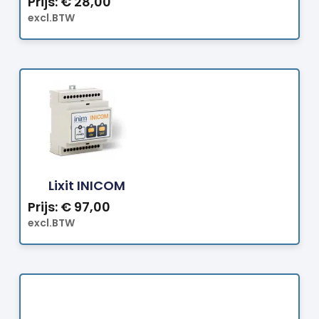
Prijs:
€
28,00
excl.BTW
Bestellen
Lixit INICOM
Prijs:
€
97,00
excl.BTW