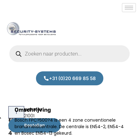
+31 (0)20 669 85 58
Bosch
Omschrijving
Prijs:
SM.50021001
FPC-
Bosch FPC?500?4 is een 4 zone conventionele
€
470,55
500-
Bestellen
brandmeldcentrale. De centrale is EN54-2, EN54-4
excl.BTW
4
en Bosec EN54-13 gekeurd.