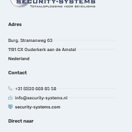
Adres
Burg. Stramanweg 63
1191 CX Ouderkerk aan de Amstel
Nederland
Contact
+31 (0)20 669 85 58
info@security-systems.nl
security-systems.com
Direct naar