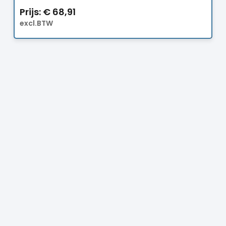
Prijs:
€
68,91
excl.BTW
Prijs:
€
4,70
excl.BTW