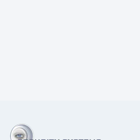
Prijs:
€
97,00
excl.BTW