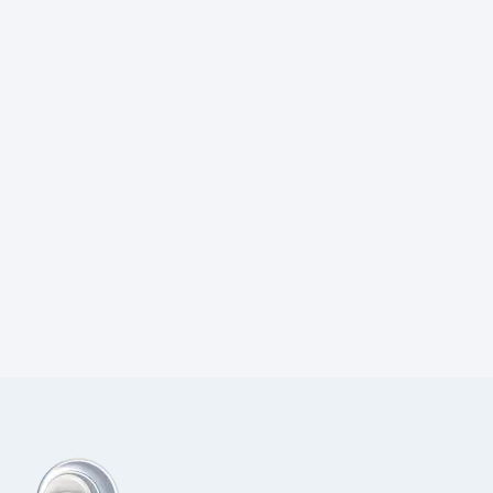
Prijs:
€
70,00
excl.BTW