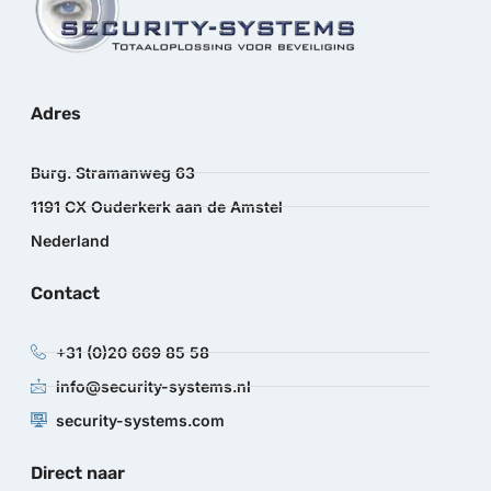
Adres
Burg. Stramanweg 63
1191 CX Ouderkerk aan de Amstel
Nederland
Contact
+31 (0)20 669 85 58
info@security-systems.nl
security-systems.com
Direct naar