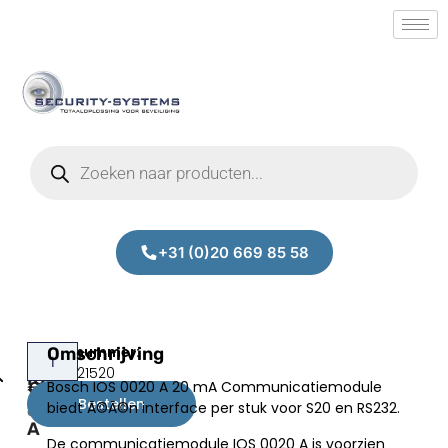
+31 (0)20 669 85 58
Bosch
Omschrijving
Prijs:
SM.50021520
IOS
Bosch IOS 0020 A 20 mA Communicatiemodule
€
254,03
0020
Bestellen
biedt Ã©Ã©n interface per stuk voor S20 en RS232.
excl.BTW
A
De communicatiemodule IOS 0020 A is voorzien