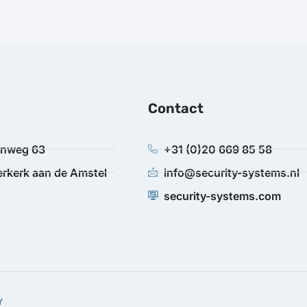
Contact
anweg 63
+31 (0)20 669 85 58
rkerk aan de Amstel
info@security-systems.nl
security-systems.com
Y