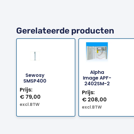
Gerelateerde producten
Alpha
Sewosy
Bestellen
Bestellen
Image APF-
SMSP400
2402SM-2
Prijs:
Prijs:
€
79,00
€
208,00
excl.BTW
excl.BTW