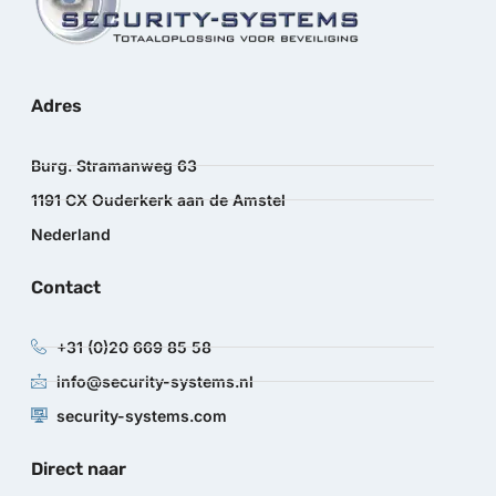
Adres
Burg. Stramanweg 63
1191 CX Ouderkerk aan de Amstel
Nederland
Contact
+31 (0)20 669 85 58
info@security-systems.nl
security-systems.com
Direct naar