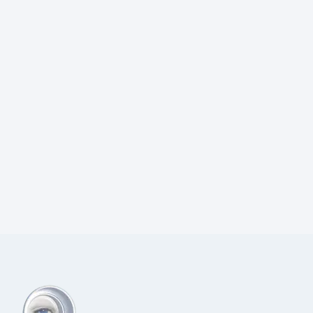
Prijs:
€
18,50
excl.BTW