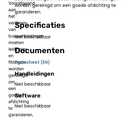
Voorafgaand
worden gereinigd om een goede afdichting te
aan
garanderen.
het
verlijmen
Specificaties
van
buisverbindingen
Niet beschikbaar
moeten
Documenten
leidingen
en
Datasheet (EN)
fittingen
worden
Handleidingen
gereinigd
om
Niet beschikbaar
een
Software
goede
afdichting
Niet beschikbaar
te
garanderen.