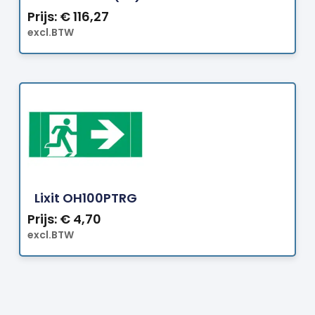
Prijs:
€
116,27
excl.BTW
Bestellen
Lixit OH100PTRG
Prijs:
€
4,70
excl.BTW