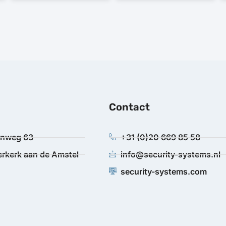
Contact
anweg 63
+31 (0)20 669 85 58
rkerk aan de Amstel
info@security-systems.nl
security-systems.com