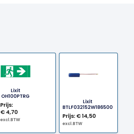
Lixit
Bestellen
Bestelle
OH100PTRG
Lixit
Prijs:
BTLF032152W186500
€
4,70
Prijs:
€
14,50
excl.BTW
excl.BTW