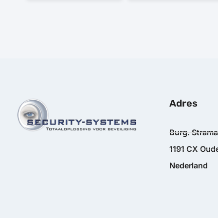
Adres
Burg. Stram
1191 CX Oude
Nederland