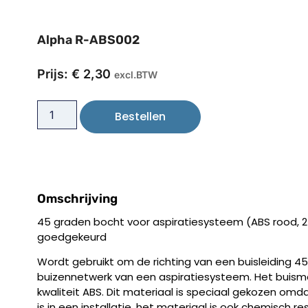
Alpha R-ABS002
Prijs:
€
2,30
excl.BTW
Bestellen
Omschrijving
45 graden bocht voor aspiratiesysteem (ABS rood, 
goedgekeurd
Wordt gebruikt om de richting van een buisleiding 
buizennetwerk van een aspiratiesysteem. Het buism
kwaliteit ABS. Dit materiaal is speciaal gekozen omd
is in een installatie, het materiaal is ook chemisch re