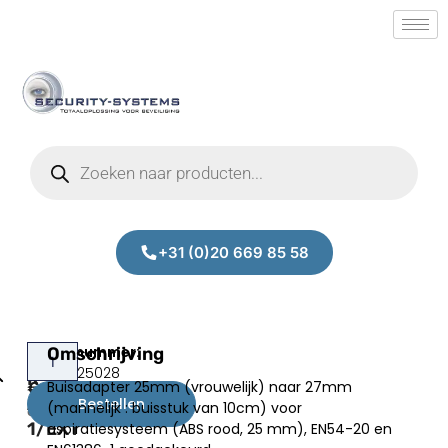
+31 (0)20 669 85 58
Alpha
Omschrijving
Prijs:
SM.50025028
R-
Buisadapter 25mm (vrouwelijk) naar 27mm
€
2,70
ABS005-
Bestellen
(mannelijk : buisstuk van 10cm) voor
excl.BTW
1/EXT
aspiratiesysteem (ABS rood, 25 mm), EN54-20 en