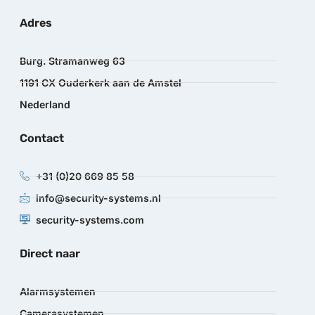
Adres
Burg. Stramanweg 63
1191 CX Ouderkerk aan de Amstel
Nederland
Contact
+31 (0)20 669 85 58
info@security-systems.nl
security-systems.com
Direct naar
Alarmsystemen
Camerasystemen