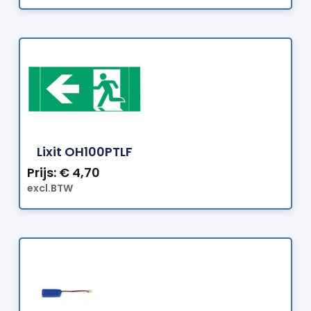
Bestellen
Lixit OH100PTLF
Prijs:
€
4,70
excl.BTW