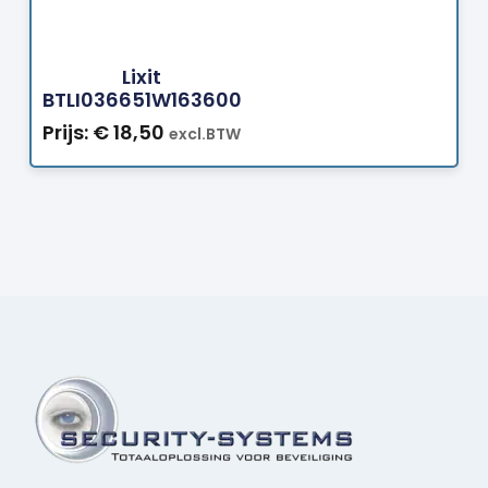
Bestellen
Lixit
BTLI036651W163600
Prijs:
€
18,50
excl.BTW