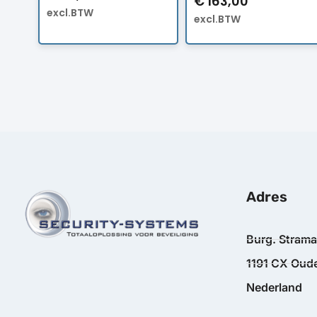
€
163,00
excl.BTW
excl.BTW
Adres
Burg. Stram
1191 CX Oude
Nederland