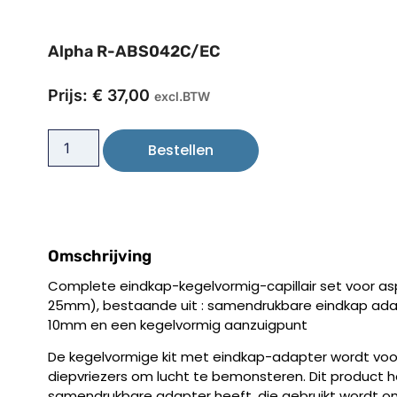
Alpha R-ABS042C/EC
Prijs:
€
37,00
excl.BTW
Bestellen
Omschrijving
Complete eindkap-kegelvormig-capillair set voor as
25mm), bestaande uit : samendrukbare eindkap adapt
10mm en een kegelvormig aanzuigpunt
De kegelvormige kit met eindkap-adapter wordt voorn
diepvriezers om lucht te bemonsteren. Dit product 
samendrukbare adapter heeft, die gebruikt wordt