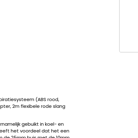
piratiesysteem (ABS rood,
er, 2m flexibele rode slang
amelijk gebuikt in koel- en
heeft het voordeel dat het een
 om de 25mm buis met de 10mm