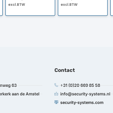
excl.BTW
excl.BTW
Contact
anweg 63
+31 (0)20 669 85 58
rkerk aan de Amstel
info@security-systems.nl
security-systems.com