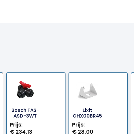
Bosch FAS-
Lixit
Bestellen
Bestellen
ASD-3WT
OHX00BR45
Prijs:
Prijs:
€
234,13
€
28,00