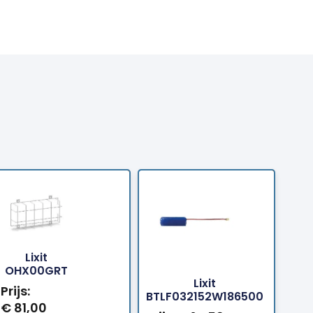
Lixit
Bestellen
Bestelle
OHX00GRT
Lixit
Prijs:
BTLF032152W186500
€
81,00