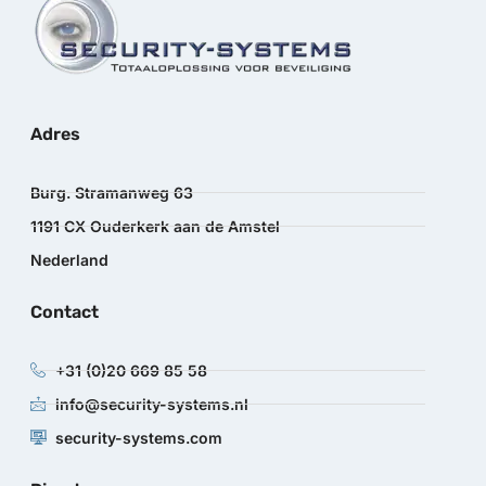
Adres
Burg. Stramanweg 63
1191 CX Ouderkerk aan de Amstel
Nederland
Contact
+31 (0)20 669 85 58
info@security-systems.nl
security-systems.com