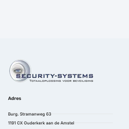
excl.BTW
Adres
Burg. Stramanweg 63
1191 CX Ouderkerk aan de Amstel