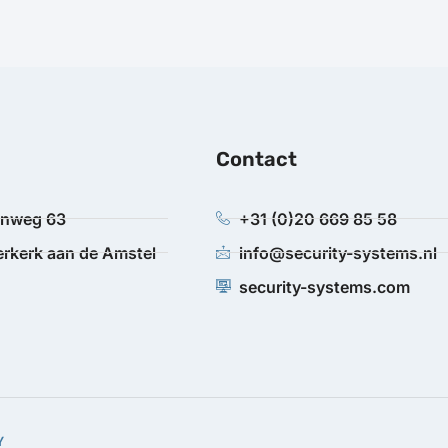
Contact
anweg 63
+31 (0)20 669 85 58
rkerk aan de Amstel
info@security-systems.nl
security-systems.com
Y