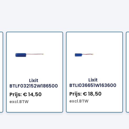
Bestellen
Beste
Lixit
Lixit
BTLI036651W163600
BTLF032152W186500
Prijs:
€
18,50
Prijs:
€
14,50
excl.BTW
excl.BTW