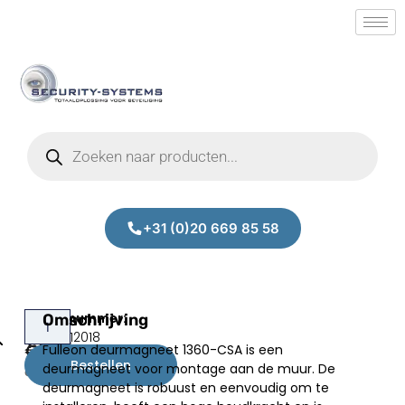
+31 (0)20 669 85 58
Fulleon
Omschrijving
Prijs:
SM.50012018
1360-
Fulleon deurmagneet 1360-CSA is een
€
139,00
CSA
Bestellen
deurmagneet voor montage aan de muur. De
excl.BTW
deurmagneet is robuust en eenvoudig om te