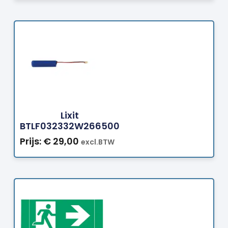
Bestellen
Lixit
BTLF032332W266500
Prijs:
€
29,00
excl.BTW