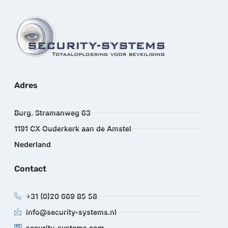
Adres
Burg. Stramanweg 63
1191 CX Ouderkerk aan de Amstel
Nederland
Contact
+31 (0)20 669 85 58
info@security-systems.nl
security-systems.com