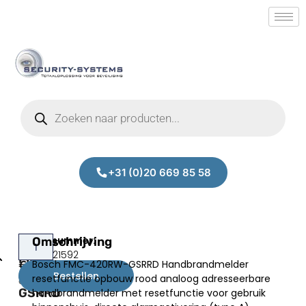
+31 (0)20 669 85 58
Bosch
Omschrijving
Prijs:
SM.50021592
FMC-
Bosch FMC-420RW-GSRRD Handbrandmelder
€
69,91
420RW-
Bestellen
resetfunctie opbouw rood analoog adresseerbare
excl.BTW
GSRRD
handbrandmelder met resetfunctie voor gebruik