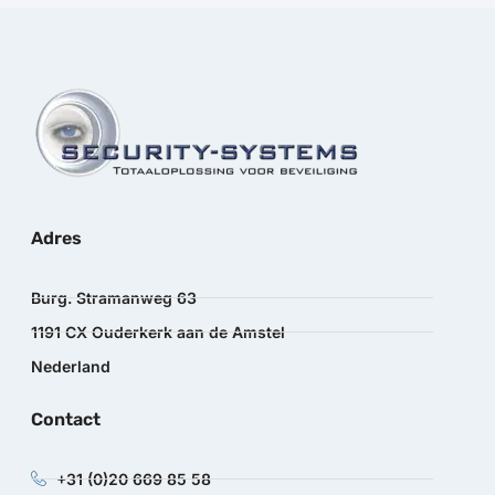
Adres
Burg. Stramanweg 63
1191 CX Ouderkerk aan de Amstel
Nederland
Contact
+31 (0)20 669 85 58