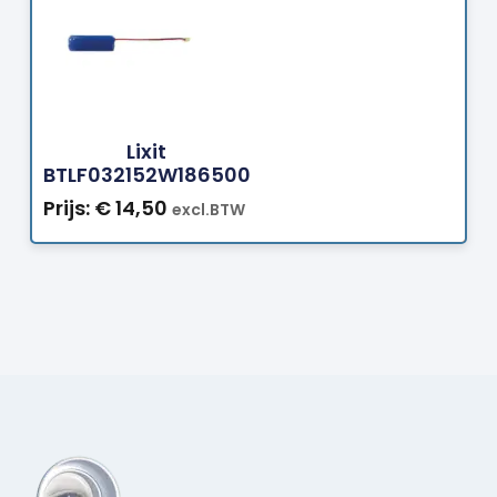
Bestellen
Lixit
BTLF032152W186500
Prijs:
€
14,50
excl.BTW