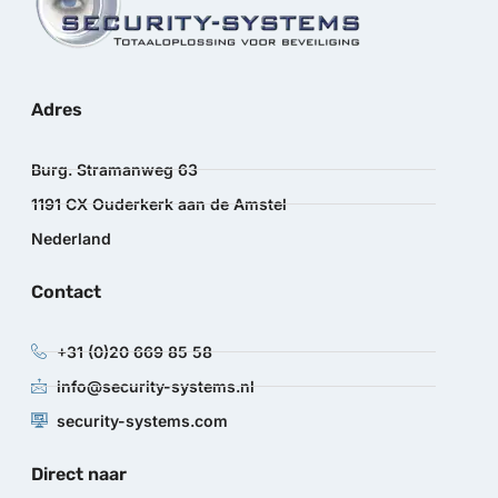
Adres
Burg. Stramanweg 63
1191 CX Ouderkerk aan de Amstel
Nederland
Contact
+31 (0)20 669 85 58
info@security-systems.nl
security-systems.com
Direct naar