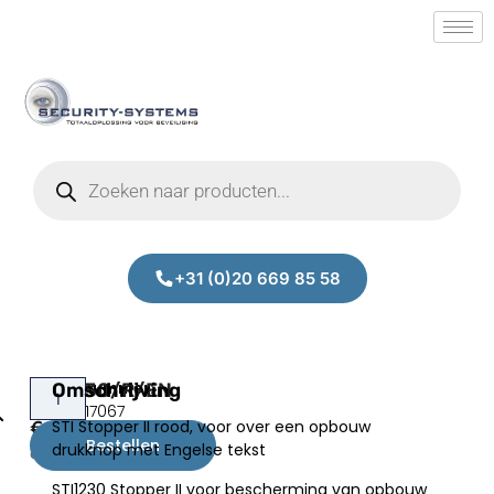
+31 (0)20 669 85 58
STI1230/R/EN
Omschrijving
Prijs:
SM.50017067
STI Stopper II rood, voor over een opbouw
€
193,00
Bestellen
drukknop met Engelse tekst
excl.BTW
STI1230 Stopper II voor bescherming van opbouw