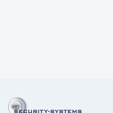
Prijs:
€
2,60
excl.BTW