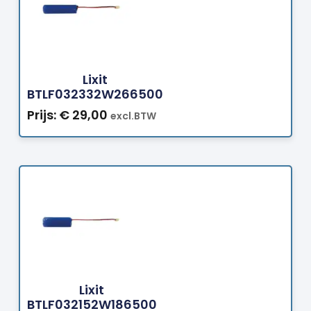
Bestellen
Lixit
BTLF032332W266500
Prijs:
€
29,00
excl.BTW
Bestellen
Lixit
BTLF032152W186500