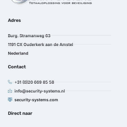
Adres
Burg. Stramanweg 63
1191 CX Ouderkerk aan de Amstel
Nederland
Contact
+31 (0)20 669 85 58
info@security-systems.nl
security-systems.com
Direct naar