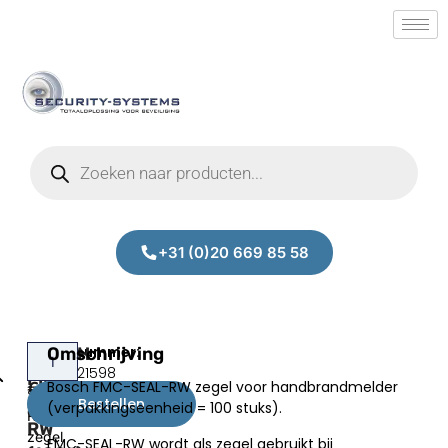
+31 (0)20 669 85 58
BOSCH
Omschrijving
Bosch
Prijs:
SM.50021598
FMC-
FMC-
Bosch FMC-SEAL-RW zegel voor handbrandmelder
€
26,31
SEAL-
SEAL-
Bestellen
(verpakkingseenheid = 100 stuks).
excl.BTW
RW
RW
zegel
FMC-SEAL-RW wordt als zegel gebruikt bij