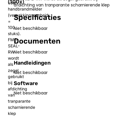
(100x)
voor
afdichting van tranparante scharnierende klep
handbrandmelder
(verpakkingseenheid
Specificaties
=
100
Niet beschikbaar
stuks).
Documenten
FMC-
SEAL-
Niet beschikbaar
RW
wordt
Handleidingen
als
zegel
Niet beschikbaar
gebruikt
Software
bij
afdichting
Niet beschikbaar
van
tranparante
scharnierende
klep