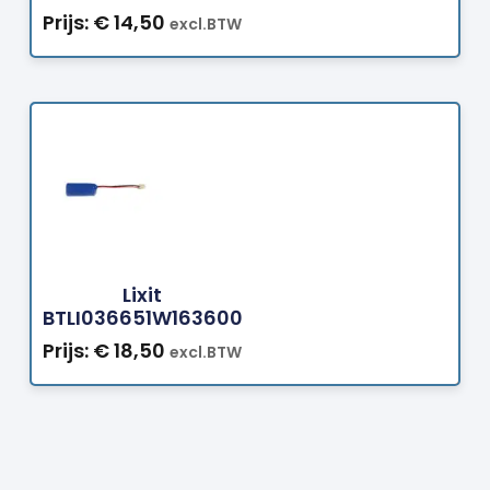
Prijs:
€
14,50
excl.BTW
Bestellen
Lixit
BTLI036651W163600
Prijs:
€
18,50
excl.BTW