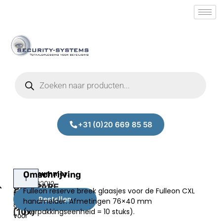
+31 (0)20 669 85 58
Fulleon
Omschrijving
Fulleon
Prijs:
SM.50012012
reserve
CX/SPARE
Fulleon reserve breek glaasjes voor de Fulleon CXL
€
21,50
breek
GLASS
Bestellen
handmelder. Afmetingen 76×40 mm
excl.BTW
glaasjes
(10x)
(verpakkingseenheid = 10 stuks).
voor