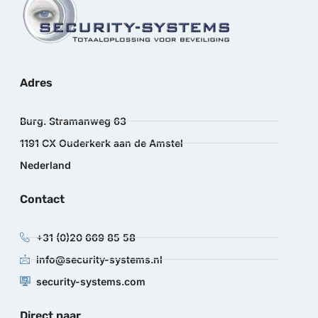
Adres
Burg. Stramanweg 63
1191 CX Ouderkerk aan de Amstel
Nederland
Contact
+31 (0)20 669 85 58
info@security-systems.nl
security-systems.com
Direct naar