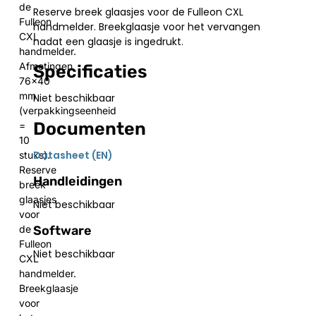
de
Reserve breek glaasjes voor de Fulleon CXL
Fulleon
handmelder. Breekglaasje voor het vervangen
CXL
nadat een glaasje is ingedrukt.
handmelder.
Afmetingen
Specificaties
76×40
mm
Niet beschikbaar
(verpakkingseenheid
Documenten
=
10
Datasheet (EN)
stuks).
Reserve
Handleidingen
breek
glaasjes
Niet beschikbaar
voor
Software
de
Fulleon
Niet beschikbaar
CXL
handmelder.
Breekglaasje
voor