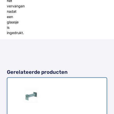
het
vervangen
nadat
een
glaasje
is
ingedrukt.
Gerelateerde producten
Bestellen