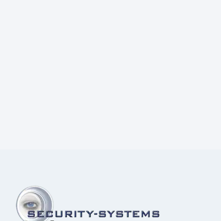
Prijs:
€
4,70
excl.BTW