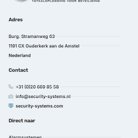
Adres
Burg. Stramanweg 63
1191 CX Ouderkerk aan de Amstel
Nederland
Contact
+31 (0)20 669 85 58
info@security-systems.nl
security-systems.com
Direct naar
Alarmsystemen