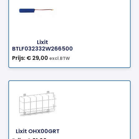
Bestellen
Lixit
BTLF032332W266500
Prijs:
€
29,00
excl.BTW
Bestellen
Lixit OHX00GRT