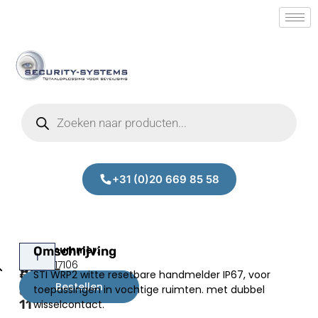
+31 (0)20 669 85 58
STI
Omschrijving
Prijs:
SM.50017106
WRP2-
STI WRP2 witte resetbare handmelder IP67, voor
€
163,00
W-
Bestellen
toepassingen in vochtige ruimten. met dubbel
excl.BTW
11
wisselcontact.