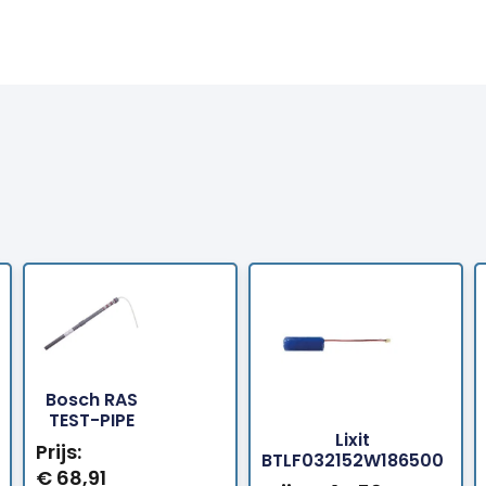
Bosch RAS
Bestellen
Best
TEST-PIPE
Lixit
Prijs:
BTLF032152W186500
€
68,91