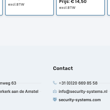
Prijs:
€
14,50
excl.BTW
excl.BTW
Contact
anweg 63
+31 (0)20 669 85 58
rkerk aan de Amstel
info@security-systems.nl
security-systems.com