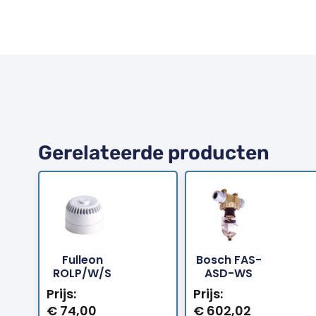
Gerelateerde producten
Fulleon
Bosch FAS-
Bestellen
Bestellen
ROLP/W/S
ASD-WS
Prijs:
Prijs:
€
74,00
€
602,02