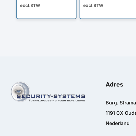
excl.BTW
excl.BTW
Adres
Burg. Stram
1191 CX Oude
Nederland