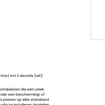
act incl 2 sleutels (wit).
lschakelaars die een uniek
onder een beschermkap of
ars passen op elke standaard
udig te installeren. Modellen