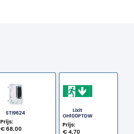
Lixit
ellen
Bestellen
Bestellen
STI9624
OH100PTDW
Prijs:
Prijs:
€
68,00
€
4,70