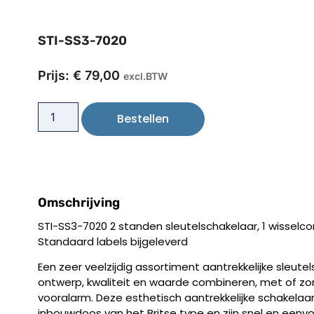
STI-SS3-7020
Prijs:
€
79,00
excl.BTW
Bestellen
Omschrijving
STI-SS3-7020 2 standen sleutelschakelaar, 1 wisselcont
Standaard labels bijgeleverd
Een zeer veelzijdig assortiment aantrekkelijke sleute
ontwerp, kwaliteit en waarde combineren, met of z
vooralarm. Deze esthetisch aantrekkelijke schakela
inbouwdoos van het Britse type en zijn snel en eenvo