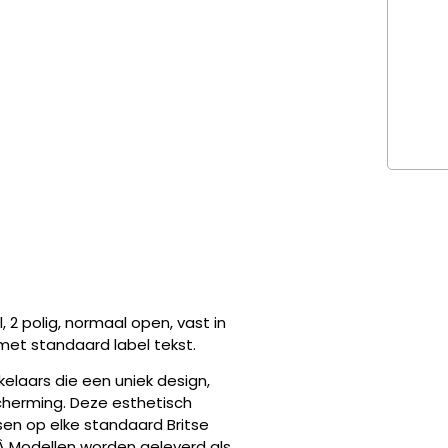
 2 polig, normaal open, vast in
met standaard label tekst.
kelaars die een uniek design,
cherming. Deze esthetisch
en op elke standaard Britse
.Â Modellen worden geleverd als