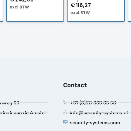
€
116,27
excl.BTW
excl.BTW
Contact
anweg 63
+31 (0)20 669 85 58
rkerk aan de Amstel
info@security-systems.nl
security-systems.com