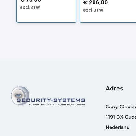
€
296,00
excl.BTW
excl.BTW
Adres
Burg. Stram
1191 CX Oude
Nederland