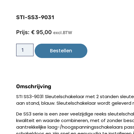
STI-SS3-9031
Prijs:
€
95,00
excl.BTW
Bestellen
Omschrijving
STI SS3-9031 Sleutelschakelaar met 2 standen sleutel,
aan stand, blauw. Sleutelschakelaar wordt geleverd 
De SS3 serie is een zeer veelzijdige reeks sleutelscha
kwaliteit en waarde combineren, met of zonder bes
aantrekkelijke laag-/hoogspanningsschakelaars pass
schakeldoos en zijn snel en eenvoudig te installeren