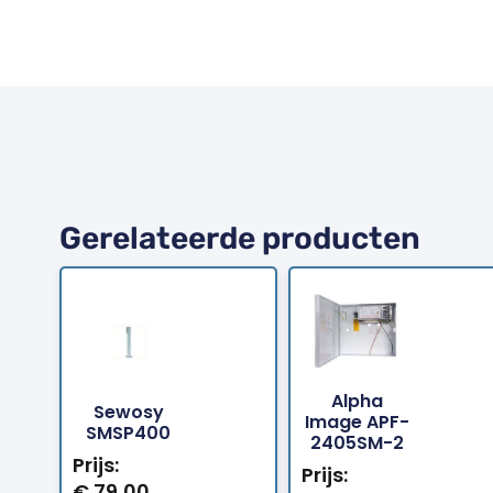
Gerelateerde producten
Alpha
Sewosy
Bestellen
Bestellen
Image APF-
SMSP400
2405SM-2
Prijs:
Prijs:
€
79,00