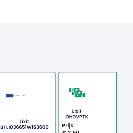
Lixit
Bestellen
Bestellen
OHDVPTK
Lixit
Prijs:
BTLI036651W163600
€
2,60