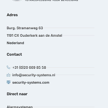
Adres
Burg. Stramanweg 63
1191 CX Ouderkerk aan de Amstel
Nederland
Contact
+31 (0)20 669 85 58
info@security-systems.nl
security-systems.com
Direct naar
Alarmsystemen