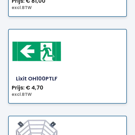
Prijs:
€
81,00
excl.BTW
Bestellen
Lixit OH100PTLF
Prijs:
€
4,70
excl.BTW