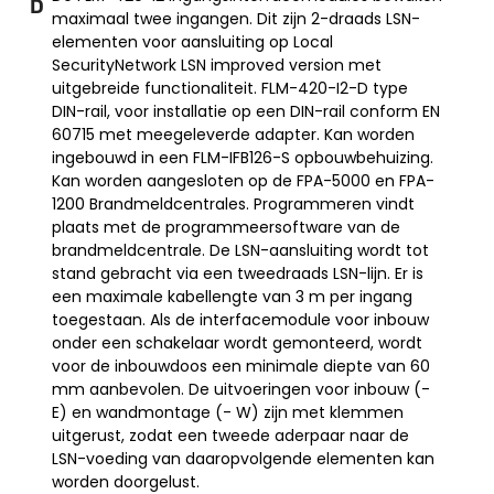
D
maximaal twee ingangen. Dit zijn 2-draads LSN-
elementen voor aansluiting op Local
SecurityNetwork LSN improved version met
uitgebreide functionaliteit. FLM-420-I2-D type
DIN-rail, voor installatie op een DIN-rail conform EN
60715 met meegeleverde adapter. Kan worden
ingebouwd in een FLM-IFB126-S opbouwbehuizing.
Kan worden aangesloten op de FPA-5000 en FPA-
1200 Brandmeldcentrales. Programmeren vindt
plaats met de programmeersoftware van de
brandmeldcentrale. De LSN-aansluiting wordt tot
stand gebracht via een tweedraads LSN-lijn. Er is
een maximale kabellengte van 3 m per ingang
toegestaan. Als de interfacemodule voor inbouw
onder een schakelaar wordt gemonteerd, wordt
voor de inbouwdoos een minimale diepte van 60
mm aanbevolen. De uitvoeringen voor inbouw (-
E) en wandmontage (- W) zijn met klemmen
uitgerust, zodat een tweede aderpaar naar de
LSN-voeding van daaropvolgende elementen kan
worden doorgelust.