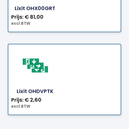
Lixit OHX00GRT
Prijs:
€
81,00
excl.BTW
Bestellen
Lixit OHDVPTK
Prijs:
€
2,60
excl.BTW